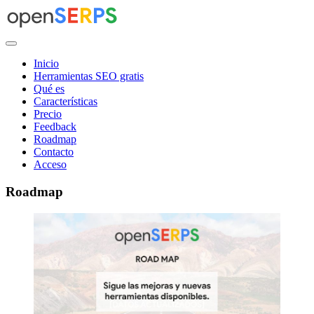
Saltar
al
contenido
Inicio
Herramientas SEO gratis
Qué es
Características
Precio
Feedback
Roadmap
Contacto
Acceso
Roadmap