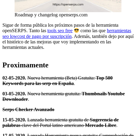
Roadmap y changelog openserps.com
Sigue de forma pública los próximos pasos de la herramienta
openSERPS. Tanto las
tools seo free
como las que
herramientas
seo lowcost de pago por suscripción
. Además, también dejo por aquí
el histórico de las mejoras que voy implementando en las
herramientas actuales.
Proximamente
02-05-2020.
Nueva herramienta (Beta) Gratuita:
Top 500
Keywords para las serp en España
.
03-05-2020.
Nueva herramienta gratuita:
Thumbnails Youtube
Downloader
.
Serps Checker Avanzado
15-05-2020.
Lanzada herramienta gratuita de
Sugerencia de
palabras
clave del Portal latino americano
Mercado Libre
.
17-05-2020.
Lanzada Herramienta nueva gratuita: Comprobación de