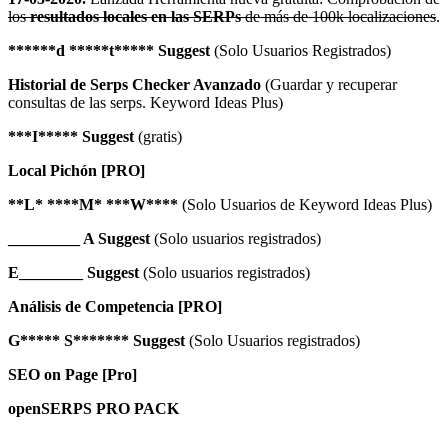
los
resultados locales en las SERPs
de más de 100k localizaciones
.
******d *****t***** Suggest
(Solo Usuarios Registrados)
Historial de Serps Checker Avanzado
(Guardar y recuperar
consultas de las serps. Keyword Ideas Plus)
***I***** Suggest
(gratis)
Local Pichón [PRO]
**L* ****M* ***W****
(Solo Usuarios de Keyword Ideas Plus)
_________ A Suggest
(Solo usuarios registrados)
E________ Suggest
(Solo usuarios registrados)
Análisis de Competencia [PRO]
G***** S******* Suggest
(Solo Usuarios registrados)
SEO on Page [Pro]
openSERPS PRO PACK